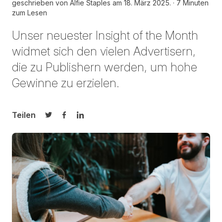
geschrieben von
Alfie Staples am
18. März 2025.
7 Minuten
zum Lesen
Unser neuester Insight of the Month
widmet sich den vielen Advertisern,
die zu Publishern werden, um hohe
Gewinne zu erzielen.
Teilen
Auf Twitter teilen
Auf Facebook teilen
Auf LinkedIn teilen