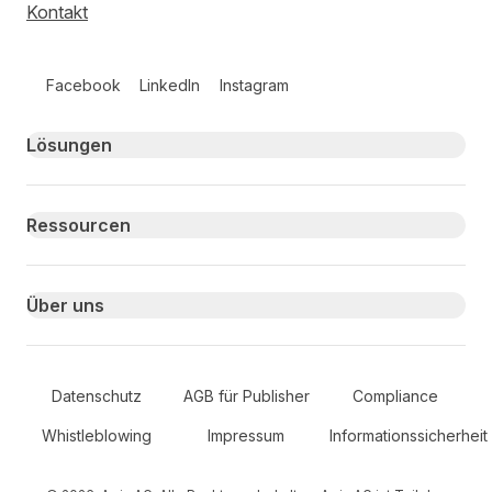
Kontakt
Follow us on social media
Facebook
LinkedIn
Instagram
Primary footer navigation
Lösungen
Ressourcen
Über uns
Secondary Footer Navigation
Datenschutz
AGB für Publisher
Compliance
Whistleblowing
Impressum
Informationssicherheit