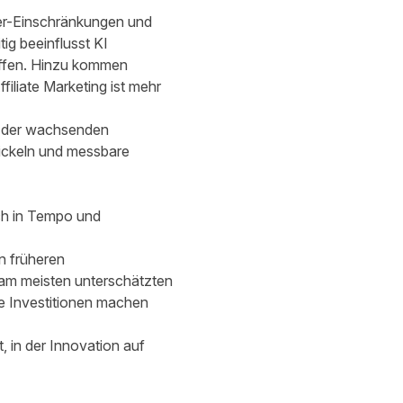
ser-Einschränkungen und
ig beeinflusst KI
affen. Hinzu kommen
iliate Marketing ist mehr
z der wachsenden
wickeln und messbare
ich in Tempo und
n früheren
am meisten unterschätzten
e Investitionen machen
, in der Innovation auf