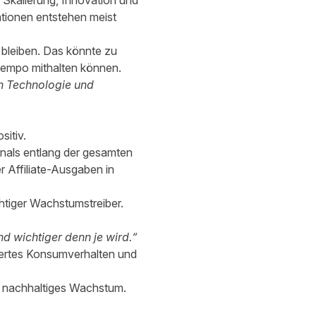
 Skalierung, Innovation und
ationen entstehen meist
 bleiben. Das könnte zu
stempo mithalten können.
in Technologie und
sitiv.
anals entlang der gesamten
 Affiliate-Ausgaben in
chtiger Wachstumstreiber.
nd wichtiger denn je wird.“
ändertes Konsumverhalten und
d nachhaltiges Wachstum.