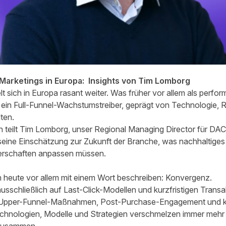
e Marketings in Europa: Insights von Tim Lomborg
elt sich in Europa rasant weiter. Was früher vor allem als perf
e ein Full-Funnel-Wachstumstreiber, geprägt von Technologie, 
ten.
h teilt Tim Lomborg, unser Regional Managing Director für DA
 seine Einschätzung zur Zukunft der Branche, was nachhaltige
nerschaften anpassen müssen.
ich heute vor allem mit einem Wort beschreiben: Konvergenz.
ausschließlich auf Last-Click-Modellen und kurzfristigen Transa
 Upper-Funnel-Maßnahmen, Post-Purchase-Engagement und 
chnologien, Modelle und Strategien verschmelzen immer mehr 