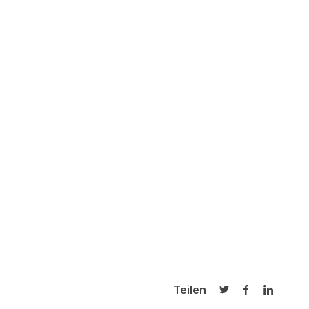
Teilen
Auf Twitter teilen
Auf Facebook
Auf Link