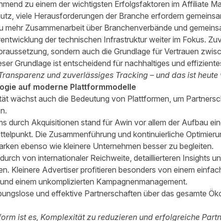
end zu einem der wichtigsten Erfolgsfaktoren im Affiliate Ma
utz, viele Herausforderungen der Branche erfordern gemeins
u mehr Zusammenarbeit über Branchenverbände und gemeinsam
erentwicklung der technischen Infrastruktur weiter im Fokus. Zuv
Voraussetzung, sondern auch die Grundlage für Vertrauen zwis
eser Grundlage ist entscheidend für nachhaltiges und effizien
Transparenz und zuverlässiges Tracking – und das ist heute 
logie auf moderne Plattformmodelle
ät wächst auch die Bedeutung von Plattformen, um Partnersch
n.
durch Akquisitionen stand für Awin vor allem der Aufbau ein
Mittelpunkt. Die Zusammenführung und kontinuierliche Optimie
arken ebenso wie kleinere Unternehmen besser zu begleiten.
rch von internationaler Reichweite, detaillierteren Insights und
n. Kleinere Advertiser profitieren besonders von einem einfach
n und einem unkomplizierten Kampagnenmanagement.
eibungslose und effektive Partnerschaften über das gesamte Ö
form ist es, Komplexität zu reduzieren und erfolgreiche Par