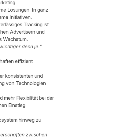
rketing.
ame Lösungen. In ganz
e Initiativen.
erlässiges Tracking ist
chen Advertisern und
tes Wachstum.
wichtiger denn je.“
aften effizient
er konsistenten und
rung von Technologien
 mehr Flexibilität bei der
en Einstieg,
kosystem hinweg zu
tnerschaften zwischen