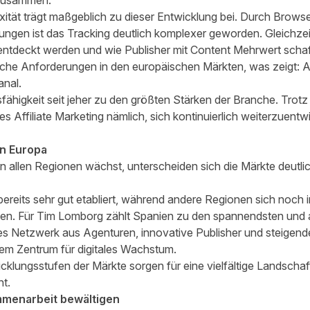
zusammen.
ität trägt maßgeblich zu dieser Entwicklung bei. Durch Brow
gen ist das Tracking deutlich komplexer geworden. Gleichzeit
ntdeckt werden und wie Publisher mit Content Mehrwert sch
sche Anforderungen in den europäischen Märkten, was zeigt: Aff
anal.
higkeit seit jeher zu den größten Stärken der Branche. Trot
s Affiliate Marketing nämlich, sich kontinuierlich weiterzuent
in Europa
in allen Regionen wächst, unterscheiden sich die Märkte deutl
ereits sehr gut etabliert, während andere Regionen sich noch i
en. Für Tim Lomborg zählt Spanien zu den spannendsten und 
es Netzwerk aus Agenturen, innovative Publisher und steigend
m Zentrum für digitales Wachstum.
cklungsstufen der Märkte sorgen für eine vielfältige Landschaft
t.
mmenarbeit bewältigen