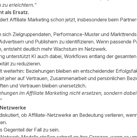
 zu erleichtern.“
t als Ersatz.
ndert Affiliate Marketing schon jetzt, insbesondere beim Partne
en sich Zielgruppendaten, Performance-Muster und Markttrend
dvertisern und Publishern zu identifizieren. Wenn passende Pa
 entsteht deutlich mehr Wachstum im Netzwerk.
g unterstützt KI auch dabei, Workflows entlang der gesamte
ität zu reduzieren.
ilt weiterhin: Beziehungen bleiben ein entscheidender Erfolgsfak
 seit jeher auf Vertrauen, Zusammenarbeit und persönlichen Bezi
ften und Vertrauen bleiben unersetzlich.
hungen im Affiliate Marketing nicht ersetzen, sondern dabei h
“
e-Netzwerke
iskutiert, ob Affiliate-Netzwerke an Bedeutung verlieren, wenn
en.
 Gegenteil der Fall zu sein.