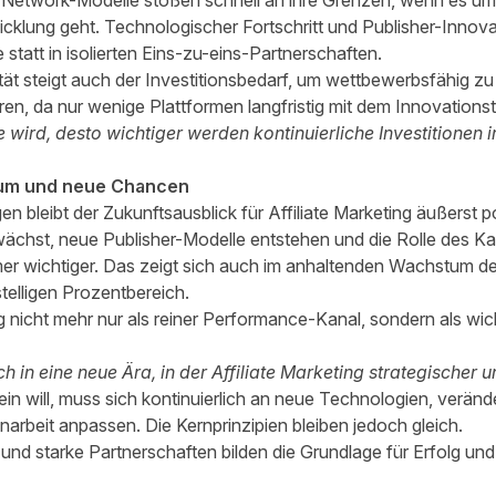
-Network-Modelle stoßen schnell an ihre Grenzen, wenn es um
cklung geht. Technologischer Fortschritt und Publisher-Innov
statt in isolierten Eins-zu-eins-Partnerschaften.
t steigt auch der Investitionsbedarf, um wettbewerbsfähig zu
ren, da nur wenige Plattformen langfristig mit dem Innovation
wird, desto wichtiger werden kontinuierliche Investitionen 
tum und neue Chancen
n bleibt der Zukunftsausblick für Affiliate Marketing äußerst po
ächst, neue Publisher-Modelle entstehen und die Rolle des K
r wichtiger. Das zeigt sich auch im anhaltenden Wachstum der
stelligen Prozentbereich.
ing nicht mehr nur als reiner Performance-Kanal, sondern als wi
h in eine neue Ära, in der Affiliate Marketing strategischer u
 sein will, muss sich kontinuierlich an neue Technologien, ver
beit anpassen. Die Kernprinzipien bleiben jedoch gleich.
nd starke Partnerschaften bilden die Grundlage für Erfolg un