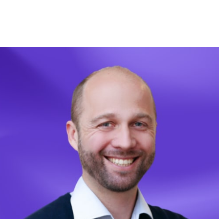
 teilen
edIn teilen