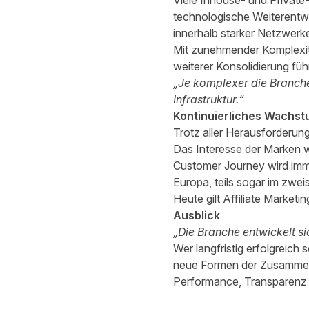
Viele Inhouse- und Private
technologische Weiterentwi
innerhalb starker Netzwerke 
Mit zunehmender Komplexitä
weiterer Konsolidierung füh
„Je komplexer die Branche 
Infrastruktur.“
Kontinuierliches Wachs
Trotz aller Herausforderunge
Das Interesse der Marken w
Customer Journey wird imme
Europa, teils sogar im zwei
Heute gilt Affiliate Market
Ausblick
„Die Branche entwickelt sic
Wer langfristig erfolgreich
neue Formen der Zusammenar
Performance, Transparenz u