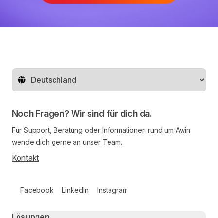
Region ändern
Noch Fragen? Wir sind für dich da.
Für Support, Beratung oder Informationen rund um Awin
wende dich gerne an unser Team.
Kontakt
Follow us on social media
Facebook
LinkedIn
Instagram
Primary footer navigation
Lösungen