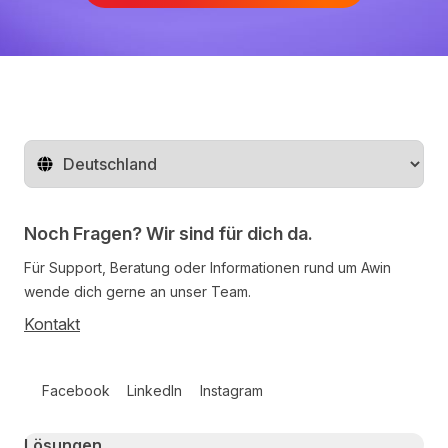
Region ändern
Noch Fragen? Wir sind für dich da.
Für Support, Beratung oder Informationen rund um Awin
wende dich gerne an unser Team.
Kontakt
Follow us on social media
Facebook
LinkedIn
Instagram
Primary footer navigation
Lösungen