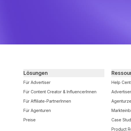
Primary footer navigation
Lösungen
Ressou
Für Advertiser
Help Cent
Für Content Creator & InfluencerInnen
Advertise
Für Affiliate-PartnerInnen
Agenturzer
Für Agenturen
Markteinb
Preise
Case Stud
Product R