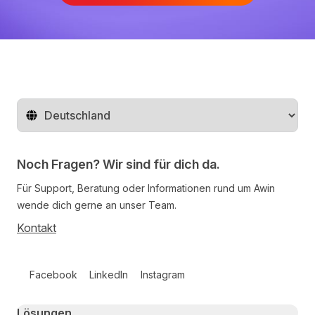
Region ändern
Noch Fragen? Wir sind für dich da.
Für Support, Beratung oder Informationen rund um Awin
wende dich gerne an unser Team.
Kontakt
Follow us on social media
Facebook
LinkedIn
Instagram
Primary footer navigation
Lösungen