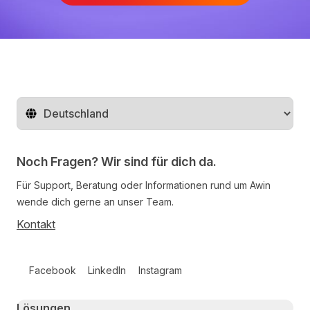
Region ändern
Noch Fragen? Wir sind für dich da.
Für Support, Beratung oder Informationen rund um Awin
wende dich gerne an unser Team.
Kontakt
Follow us on social media
Facebook
LinkedIn
Instagram
Primary footer navigation
Lösungen