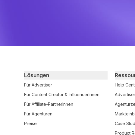
Primary footer navigation
Lösungen
Ressou
Für Advertiser
Help Cent
Für Content Creator & InfluencerInnen
Advertise
Für Affiliate-PartnerInnen
Agenturzer
Für Agenturen
Markteinb
Preise
Case Stud
Product R