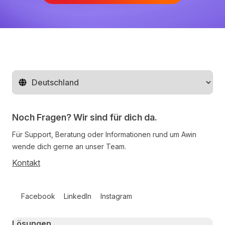
Region ändern
Noch Fragen? Wir sind für dich da.
Für Support, Beratung oder Informationen rund um Awin
wende dich gerne an unser Team.
Kontakt
Follow us on social media
Facebook
LinkedIn
Instagram
Primary footer navigation
Lösungen