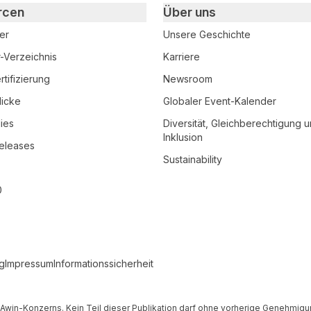
rcen
Über uns
er
Unsere Geschichte
r-Verzeichnis
Karriere
tifizierung
Newsroom
licke
Globaler Event-Kalender
ies
Diversität, Gleichberechtigung 
Inklusion
eleases
Sustainability
0
g
Impressum
Informationssicherheit
es Awin-Konzerns. Kein Teil dieser Publikation darf ohne vorherige Genehmi