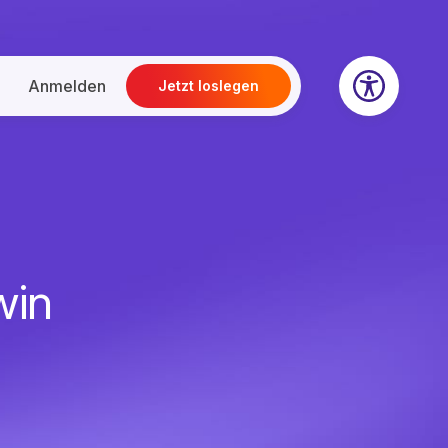
Anmelden
Jetzt loslegen
win