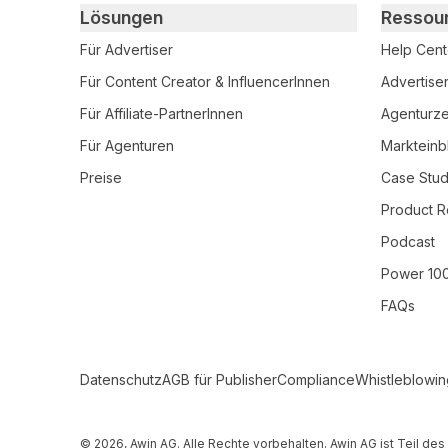
Primary footer navigation
Lösungen
Ressou
Für Advertiser
Help Cent
Für Content Creator & InfluencerInnen
Advertise
Für Affiliate-PartnerInnen
Agenturzer
Für Agenturen
Markteinb
Preise
Case Stud
Product R
Podcast
Power 10
FAQs
Secondary Footer Navigation
Datenschutz
AGB für Publisher
Compliance
Whistleblowin
© 2026, Awin AG. Alle Rechte vorbehalten. Awin AG ist Teil d