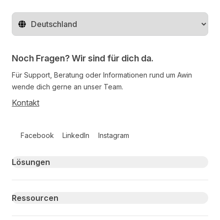
Region ändern
Noch Fragen? Wir sind für dich da.
Für Support, Beratung oder Informationen rund um Awin
wende dich gerne an unser Team.
Kontakt
Follow us on social media
Facebook
LinkedIn
Instagram
Primary footer navigation
Lösungen
Ressourcen