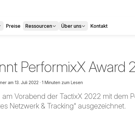
Preise
Ressourcen
Über uns
Kontakt
nnt PerformixX Award 
hner
am
13. Juli 2022
1 Minuten zum Lesen
 am Vorabend der TactixX 2022 mit dem P
tes Netzwerk & Tracking" ausgezeichnet.
 teilen
edIn teilen