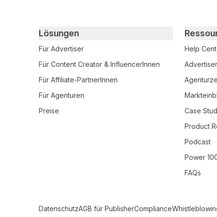
Primary footer navigation
Lösungen
Ressou
Für Advertiser
Help Cent
Für Content Creator & InfluencerInnen
Advertise
Für Affiliate-PartnerInnen
Agenturzer
Für Agenturen
Markteinb
Preise
Case Stud
Product R
Podcast
Power 10
FAQs
Secondary Footer Navigation
Datenschutz
AGB für Publisher
Compliance
Whistleblowin