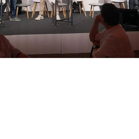
 teilen
edIn teilen