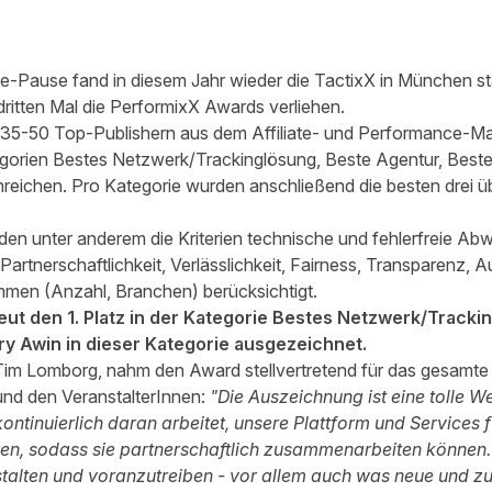
-Pause fand in diesem Jahr wieder die TactixX in München st
itten Mal die PerformixX Awards verliehen.
 35-50 Top-Publishern aus dem Affiliate- und Performance-Ma
gorien Bestes Netzwerk/Trackinglösung, Beste Agentur, Beste
inreichen. Pro Kategorie wurden anschließend die besten drei 
en unter anderem die Kriterien technische und fehlerfreie Abw
 Partnerschaftlichkeit, Verlässlichkeit, Fairness, Transparenz,
men (Anzahl, Branchen) berücksichtigt.
eut den 1. Platz in der Kategorie Bestes Netzwerk/Tracki
ury Awin in dieser Kategorie ausgezeichnet.
im Lomborg, nahm den Award stellvertretend für das gesamt
 und den VeranstalterInnen:
"Die Auszeichnung ist eine tolle W
tinuierlich daran arbeitet, unsere Plattform und Services fü
n, sodass sie partnerschaftlich zusammenarbeiten können. Un
stalten und voranzutreiben - vor allem auch was neue und zu