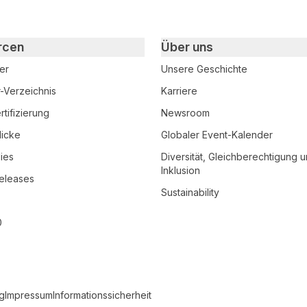
rcen
Über uns
er
Unsere Geschichte
r-Verzeichnis
Karriere
tifizierung
Newsroom
licke
Globaler Event-Kalender
ies
Diversität, Gleichberechtigung 
Inklusion
eleases
Sustainability
0
g
Impressum
Informationssicherheit