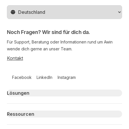
Region ändern
Noch Fragen? Wir sind für dich da.
Für Support, Beratung oder Informationen rund um Awin
wende dich gerne an unser Team.
Kontakt
Follow us on social media
Facebook
LinkedIn
Instagram
Primary footer navigation
Lösungen
Ressourcen