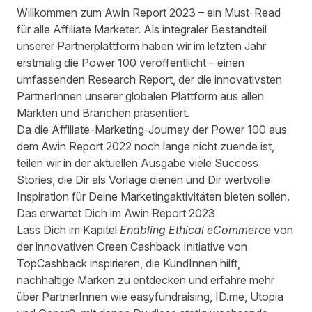
W
illkommen zum
Awin Report
2023 – ein Must-Read
für alle Affiliate Marketer. Als integraler Bestandteil
unserer Partnerplattform haben wir im letzten Jahr
erstmalig die
Power 100
veröffentlicht – einen
umfassenden Research Report, der die innovativsten
PartnerInnen unserer globalen Plattform aus allen
Märkten und Branchen präsentiert.
Da die Affiliate-Marketing-Journey der Power 100 aus
dem Awin Report 2022 noch lange nicht zuende ist,
teilen wir in der aktuellen Ausgabe viele Success
Stories, die Dir als Vorlage dienen und Dir wertvolle
Inspiration für Deine Marketingaktivitäten bieten sollen.
Das erwartet Dich im Awin Report 2023
Lass Dich im Kapitel
Enabling Ethical eCommerce
von
der innovativen
Green Cashback
Initiative von
TopCashback inspirieren
, die KundInnen hilft,
nachhaltige Marken zu entdecken und e
rfahre mehr
über PartnerInnen wie
easyfundraising
,
ID.me
,
Utopia