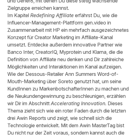
und
Gener8
, mit denen Du diese stetig wachsende
Zielgruppe erreichen kannst.
Im Kapitel
Redefining Affiliate
erfährst Du, wie die
Influencer-Management-Plattform
gen.video
in
Zusammenarbeit mit
HP
ein
mehrfach ausgezeichnetes
Konzept für Creator Marketing
im Affiliate-Kanal
umsetzt. Entdecke außerdem innovative Partner wie
Banco Inter
,
CreatorIQ
,
Myprotein
und
Klarna
, die die
Definition von Affiliate neu denken und Dir zahlreiche
Möglichkeiten und Interaktionen im Kanal aufzeigen.
Wie der Dessous-Retailer
Ann Summers
Word-of-
Mouth-Marketing über
Soreto
genutzt hat, um seine
KundInnen zu MarkenbotschafterInnen zu machen und
die Neukundengewinnung zu beschleunigen, erzählen
wir Dir im Abschnitt
Accelerating Innovation.
Dieses
Thema zieht sich wie ein roter Faden durch die letzten
drei
Awin Reports
und zeigt, wie schnell sich die
Technologie entwickelt. Mit dem
Awin MasterTag
bist
Du nicht nur der Zeit voraus, sondern kannst auch die