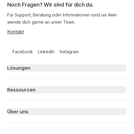
Noch Fragen? Wir sind für dich da.
Für Support, Beratung oder Informationen rund um Awin
wende dich gerne an unser Team.
Kontakt
Follow us on social media
Facebook
LinkedIn
Instagram
Primary footer navigation
Lösungen
Ressourcen
Über uns