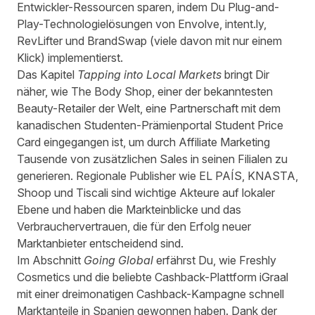
Entwickler-Ressourcen sparen, indem Du Plug-and-
Play-Technologielösungen von
Envolve
,
intent.ly
,
RevLifter
und
BrandSwap
(viele davon mit nur einem
Klick) implementierst.
Das Kapitel
Tapping into Local Markets
bringt Dir
näher, wie
The Body Shop
, einer der bekanntesten
Beauty-Retailer der Welt, eine Partnerschaft mit dem
kanadischen Studenten-Prämienportal
Student Price
Card
eingegangen ist, um durch Affiliate Marketing
Tausende von zusätzlichen Sales in seinen Filialen zu
generieren. Regionale Publisher wie
EL PAÍS
,
KNASTA
,
Shoop
und
Tiscali
sind wichtige Akteure auf lokaler
Ebene und haben die Markteinblicke und das
Verbrauchervertrauen, die für den Erfolg neuer
Marktanbieter entscheidend sind.
Im Abschnitt
Going Global
erfährst Du, wie
Freshly
Cosmetics
und die beliebte Cashback-Plattform
iGraal
mit einer dreimonatigen Cashback-Kampagne schnell
Marktanteile in Spanien gewonnen haben. Dank der