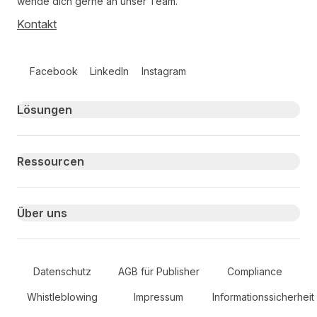
wende dich gerne an unser Team.
Kontakt
Follow us on social media
Facebook
LinkedIn
Instagram
Primary footer navigation
Lösungen
Ressourcen
Über uns
Secondary Footer Navigation
Datenschutz
AGB für Publisher
Compliance
Whistleblowing
Impressum
Informationssicherheit