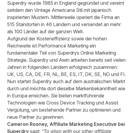
Superdry
wurde 1985 in England gegründet und vereint
seitdem den Vintage Americana Stil mit japanisch
inspirierten Mustern. Mittlerweile operiert die Firma an
515 Standorten in 46 Ländern und versendet an mehr
als 100 Länder auf der ganzen Welt.
Aufgrund der Kosteneffizienz sowie der hohen
Reichweite ist Performance Marketing ein
fundamentaler Teil von Superdrys Online Marketing
Strategie. Superdry und Awin arbeiten bereits seit vielen
Jahren in folgenden Ländern erfolgreich zusammen:
UK
,
US
,
CA
,
DE
,
FR
,
NL
,
BE
,
ES
,
IT
,
DK
,
SE
,
NO
und
FI
.
Nun startet Superdry auch auf dem australischen Markt
durch und möchte dort dieselbe Markenbekanntheit wie
in Europa erreichen. Sie bieten marktführende
Technologien wie Cross Device Tracking und Assist
Vergütung, um bestehende Partner zu optimieren und
neue Partner zu gewinnen.
Cameron Rooney, Affiliate Marketing Executive bei
Superdry
sagt:
“To align with our other affiliate