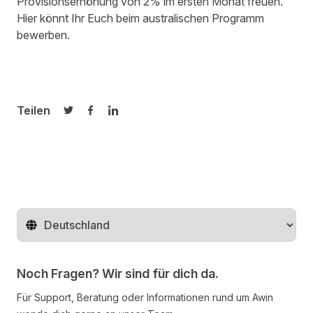
Provisionserhöhung von 2% im ersten Monat freuen.
Hier
könnt Ihr Euch beim australischen Programm
bewerben.
Teilen
Auf Twitter teilen
Auf Facebook teilen
Auf LinkedIn teilen
Region ändern
Noch Fragen? Wir sind für dich da.
Für Support, Beratung oder Informationen rund um Awin