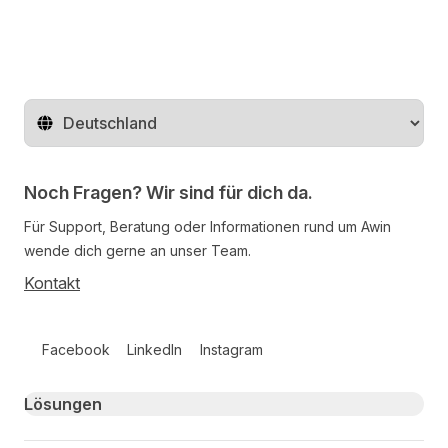
Region ändern
Noch Fragen? Wir sind für dich da.
Für Support, Beratung oder Informationen rund um Awin
wende dich gerne an unser Team.
Kontakt
Follow us on social media
Facebook
LinkedIn
Instagram
Primary footer navigation
Lösungen