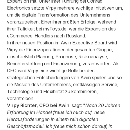
Expansion mit. Unter ihrer Führung bei Conrad
Electronics setzte
Virpy
mehrere wichtige Initiativen um,
um die digitale Transformation des Unternehmens
voranzutreiben
. Einer ihrer größten Erfolge
,
während
ihrer Tätigkeit bei myToys.de
,
war die Expansion des
eCommerce-Händlers nach Russland.
In ihrer neuen Position im
Awin
Executive Board wird
Virpy
die Finanzoperationen der gesamten Gruppe,
einschließlich Planung, Prognose, Risikoanalyse,
Berichterstattung und Finanzierung, verantworten. Als
CFO wird
Virpy
eine wichtige Rolle bei den
strategischen
Entscheidungen
von
Awin
spielen und so
die Mission des Unternehmens, erstklassigen Service,
Technologie und Flexibilität zu kombinieren,
vorantreiben.
Virpy
Richter, CFO bei Awin
, sagt: "
Nach 20 Jahren
Erfahrung im Handel freue ich mich auf neue
Herausforderungen in einem rein digitalen
Geschäftsmodell. Ich freue mich schon darauf, in