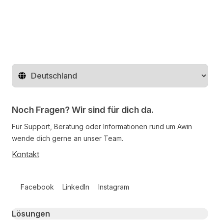
Auf Twitter teilen
Auf Facebook teilen
Auf LinkedIn teilen
Region ändern
Noch Fragen? Wir sind für dich da.
Für Support, Beratung oder Informationen rund um Awin
wende dich gerne an unser Team.
Kontakt
Follow us on social media
Facebook
LinkedIn
Instagram
Primary footer navigation
Lösungen