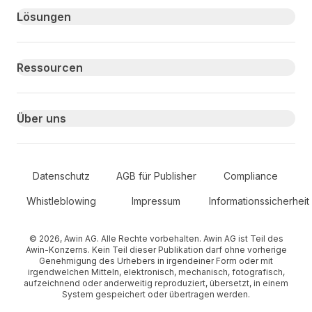
Primary footer navigation
Lösungen
Ressourcen
Über uns
Secondary Footer Navigation
Datenschutz
AGB für Publisher
Compliance
Whistleblowing
Impressum
Informationssicherheit
© 2026, Awin AG. Alle Rechte vorbehalten. Awin AG ist Teil des
Awin-Konzerns. Kein Teil dieser Publikation darf ohne vorherige
Genehmigung des Urhebers in irgendeiner Form oder mit
irgendwelchen Mitteln, elektronisch, mechanisch, fotografisch,
aufzeichnend oder anderweitig reproduziert, übersetzt, in einem
System gespeichert oder übertragen werden.