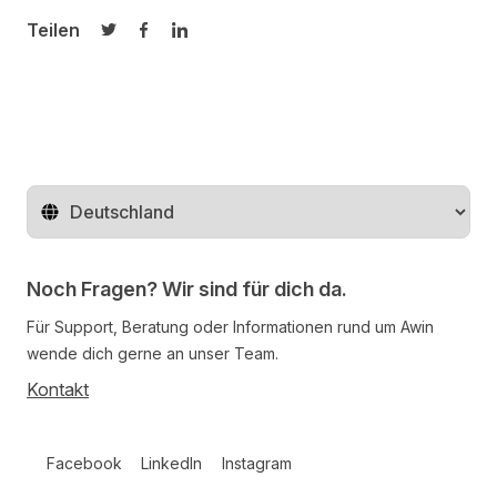
Teilen
Auf Twitter teilen
Auf Facebook teilen
Auf LinkedIn teilen
Region ändern
Noch Fragen? Wir sind für dich da.
Für Support, Beratung oder Informationen rund um Awin
wende dich gerne an unser Team.
Kontakt
Follow us on social media
Facebook
LinkedIn
Instagram