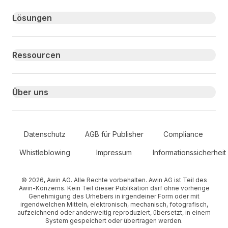
Primary footer navigation
Lösungen
Ressourcen
Über uns
Secondary Footer Navigation
Datenschutz
AGB für Publisher
Compliance
Whistleblowing
Impressum
Informationssicherheit
© 2026, Awin AG. Alle Rechte vorbehalten. Awin AG ist Teil des
Awin-Konzerns. Kein Teil dieser Publikation darf ohne vorherige
Genehmigung des Urhebers in irgendeiner Form oder mit
irgendwelchen Mitteln, elektronisch, mechanisch, fotografisch,
aufzeichnend oder anderweitig reproduziert, übersetzt, in einem
System gespeichert oder übertragen werden.