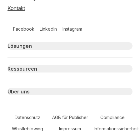
Kontakt
Follow us on social media
Facebook
LinkedIn
Instagram
Primary footer navigation
Lösungen
Ressourcen
Über uns
Secondary Footer Navigation
Datenschutz
AGB für Publisher
Compliance
Whistleblowing
Impressum
Informationssicherheit