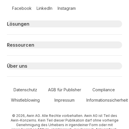
Follow us on social media
Facebook
LinkedIn
Instagram
Primary footer navigation
Lösungen
Ressourcen
Über uns
Secondary Footer Navigation
Datenschutz
AGB für Publisher
Compliance
Whistleblowing
Impressum
Informationssicherheit
© 2026, Awin AG. Alle Rechte vorbehalten. Awin AG ist Teil des
Awin-Konzerns. Kein Teil dieser Publikation darf ohne vorherige
Genehmigung des Urhebers in irgendeiner Form oder mit