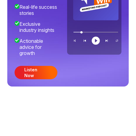
Real-life success
stories
Exclusive
industry insights
Actionable
advice for
growth
Listen
Now