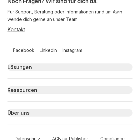
Noch Fragen? Wir sind für dich da.
Für Support, Beratung oder Informationen rund um Awin
wende dich gerne an unser Team.
Kontakt
Follow us on social media
Facebook
LinkedIn
Instagram
Primary footer navigation
Lösungen
Ressourcen
Über uns
Secondary Footer Navigation
Datenschutz
AGB für Publisher
Compliance