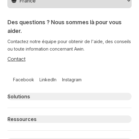
Changer de pays
Des questions ? Nous sommes là pour vous
aider.
Contactez notre équipe pour obtenir de l'aide, des conseils
ou toute information concernant Awin.
Contact
Follow us on social media
Facebook
LinkedIn
Instagram
Primary footer navigation
Solutions
Ressources