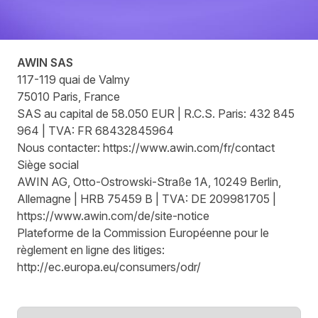
Mentions légales | Awin
AWIN SAS
117-119 quai de Valmy
75010 Paris, France
SAS au capital de 58.050 EUR | R.C.S. Paris: 432 845
964 | TVA: FR 68432845964
Nous contacter:
https://www.awin.com/fr/contact
Siège social
AWIN AG, Otto-Ostrowski-Straße 1A, 10249 Berlin,
Allemagne | HRB 75459 B | TVA: DE 209981705 |
https://www.awin.com/de/site-notice
Plateforme de la Commission Européenne pour le
règlement en ligne des litiges:
http://ec.europa.eu/consumers/odr/