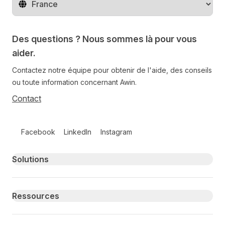
Changer de pays
Des questions ? Nous sommes là pour vous
aider.
Contactez notre équipe pour obtenir de l'aide, des conseils
ou toute information concernant Awin.
Contact
Follow us on social media
Facebook
LinkedIn
Instagram
Primary footer navigation
Solutions
Ressources