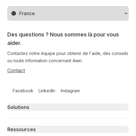
Changer de pays
Des questions ? Nous sommes là pour vous
aider.
Contactez notre équipe pour obtenir de l'aide, des conseils
ou toute information concernant Awin.
Contact
Follow us on social media
Facebook
LinkedIn
Instagram
Primary footer navigation
Solutions
Ressources