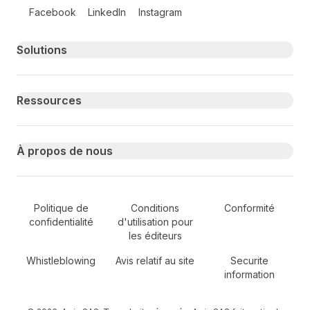
Follow us on social media
Facebook
LinkedIn
Instagram
Primary footer navigation
Solutions
Ressources
À propos de nous
Secondary Footer Navigation
Politique de
Conditions
Conformité
confidentialité
d'utilisation pour
les éditeurs
Whistleblowing
Avis relatif au site
Securite
information