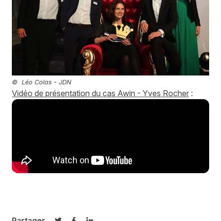
© Léo Colas - JDN
Vidéo de présentation du cas Awin - Yves Rocher
:
Partager