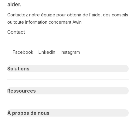
aider.
Contactez notre équipe pour obtenir de l'aide, des conseils
ou toute information concernant Awin.
Contact
Follow us on social media
Facebook
LinkedIn
Instagram
Primary footer navigation
Solutions
Ressources
À propos de nous