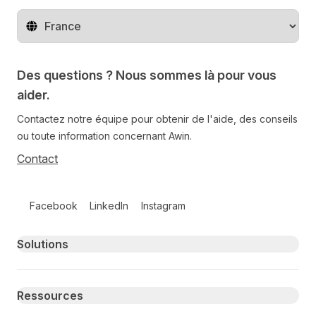
Changer de pays
Des questions ? Nous sommes là pour vous
aider.
Contactez notre équipe pour obtenir de l'aide, des conseils
ou toute information concernant Awin.
Contact
Follow us on social media
Facebook
LinkedIn
Instagram
Primary footer navigation
Solutions
Ressources