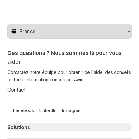
Changer de pays
Des questions ? Nous sommes là pour vous
aider.
Contactez notre équipe pour obtenir de l'aide, des conseils
ou toute information concernant Awin.
Contact
Follow us on social media
Facebook
LinkedIn
Instagram
Primary footer navigation
Solutions