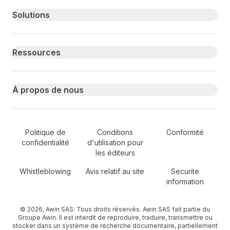
Primary footer navigation
Solutions
Ressources
À propos de nous
Secondary Footer Navigation
Politique de
Conditions
Conformité
confidentialité
d'utilisation pour
les éditeurs
Whistleblowing
Avis relatif au site
Securite
information
© 2026, Awin SAS. Tous droits réservés. Awin SAS fait partie du
Groupe Awin. Il est interdit de reproduire, traduire, transmettre ou
stocker dans un système de recherche documentaire, partiellement