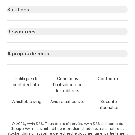
Primary footer navigation
Solutions
Ressources
À propos de nous
Secondary Footer Navigation
Politique de
Conditions
Conformité
confidentialité
d'utilisation pour
les éditeurs
Whistleblowing
Avis relatif au site
Securite
information
© 2026, Awin SAS. Tous droits réservés. Awin SAS fait partie du
Groupe Awin. Il est interdit de reproduire, traduire, transmettre ou
stocker dans un système de recherche documentaire, partiellement