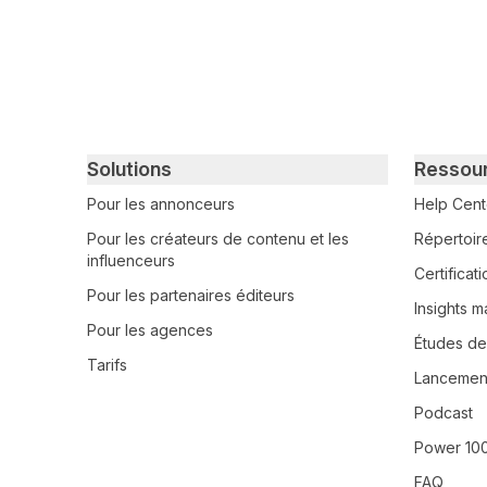
Primary footer navigation
Solutions
Ressou
Pour les annonceurs
Help Cent
Pour les créateurs de contenu et les
Répertoir
influenceurs
Certifica
Pour les partenaires éditeurs
Insights m
Pour les agences
Études de
Tarifs
Lancement
Podcast
Power 10
FAQ