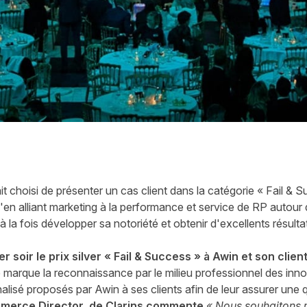
t choisi de présenter un cas client dans la catégorie « Fail & S
'en alliant marketing à la performance et service de RP autou
à la fois développer sa notoriété et obtenir d'excellents résult
er soir le prix silver « Fail & Success » à Awin et son client
marque la reconnaissance par le milieu professionnel des inno
sé proposés par Awin à ses clients afin de leur assurer une qu
mmerce Director de Clarins commente
« Nous souhaitons r