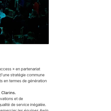
uccess » en partenariat
r d'une stratégie commune
ats en termes de génération
 Clarins.
vations et de
alité de service inégalée.
emercier les équipes Awin