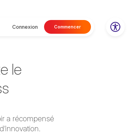
Connexion
Commencer
e le
ss
soir a récompensé
 d’innovation.