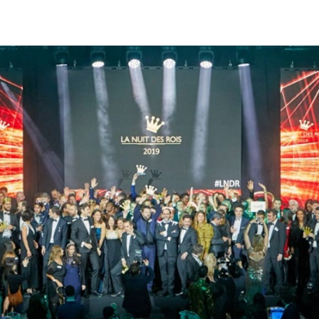
witter
sur Facebook
ger sur LinkedIn