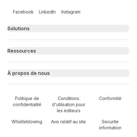
Follow us on social media
Facebook
LinkedIn
Instagram
Primary footer navigation
Solutions
Ressources
À propos de nous
Secondary Footer Navigation
Politique de
Conditions
Conformité
confidentialité
d'utilisation pour
les éditeurs
Whistleblowing
Avis relatif au site
Securite
information