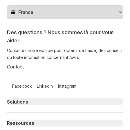
Changer de pays
Des questions ? Nous sommes là pour vous
aider.
Contactez notre équipe pour obtenir de l'aide, des conseils
ou toute information concernant Awin.
Contact
Follow us on social media
Facebook
LinkedIn
Instagram
Primary footer navigation
Solutions
Ressources