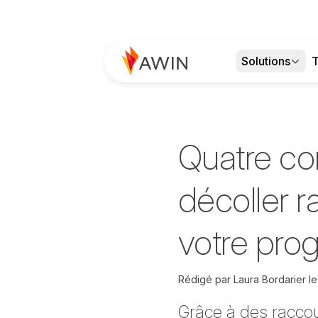
Solutions
T
Quatre con
décoller r
votre prog
Rédigé par
Laura Bordarier
l
Grâce à des raccour