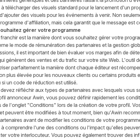
nnières génériques et des bannières faisant la promotion d'é
e à télécharger des visuels standard pour le lancement d'un p
jouter des visuels pour les événements à venir. Non seulemen
rogramme d'affiliation, mais cela garantit que le message est 
ouhaitez gérer votre programme
 franchir est la manière dont vous souhaitez gérer votre program
ne le mode de rémunération des partenaires et la gestion glo
ions, il est important de bien évaluer vos marges afin de dét
qui génèrent des ventes et du trafic sur votre site Web. L'
outil 
riser parfaitement la manière dont chaque éditeur est récompe
n plus élevée pour les nouveaux clients ou certains produits et
 si un code de réduction est utilisé.
devez réfléchir aux types de partenaires avec lesquels vous sou
fil annonceur Awin, vous pouvez définir rapidement les condi
de l'onglet "Conditions" lors de la création de votre profil. Vo
ls et peuvent être modifiées à tout moment, bien qu'Awin reco
artenaires avant de modifier les conditions de votre programm
s à comprendre l'une des conditions ou l'impact qu'elles peuven
er votre interlocuteur. Vous pouvez également trouver des inf