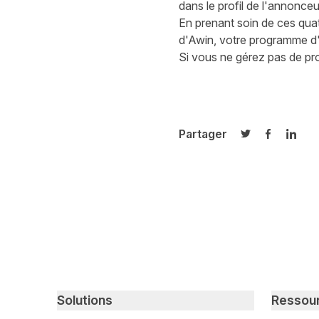
dans le
profil de l'annonceur
En prenant soin de ces qua
d'Awin, votre programme d'a
Si vous ne gérez pas de pr
Partager
Partager sur T
Partager 
Parta
Primary footer navigation
Solutions
Ressou