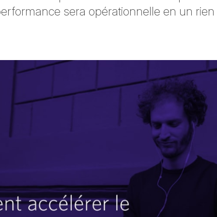
performance sera opérationnelle en un rien
witter
sur Facebook
ger sur LinkedIn