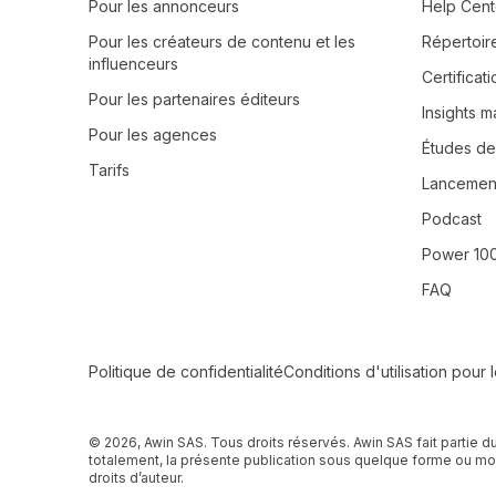
Pour les annonceurs
Help Cent
Pour les créateurs de contenu et les
Répertoir
influenceurs
Certifica
Pour les partenaires éditeurs
Insights m
Pour les agences
Études de
Tarifs
Lancement
Podcast
Power 10
FAQ
Secondary Footer Navigation
Politique de confidentialité
Conditions d'utilisation pour 
© 2026, Awin SAS. Tous droits réservés. Awin SAS fait partie d
totalement, la présente publication sous quelque forme ou moye
droits d’auteur.