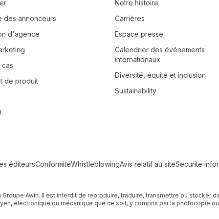
er
Notre histoire
e des annonceurs
Carrières
tion d'agence
Espace presse
arketing
Calendrier des événements
internationaux
 cas
Diversité, équité et inclusion
 de produit
Sustainability
0
les éditeurs
Conformité
Whistleblowing
Avis relatif au site
Securite info
u Groupe Awin. Il est interdit de reproduire, traduire, transmettre ou stocke
n, électronique ou mécanique que ce soit, y compris par la photocopie ou l'