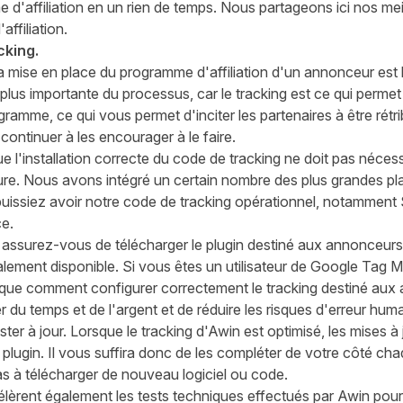
d'affiliation en un rien de temps. Nous partageons ici nos meil
ffiliation.
cking.
la mise en place du programme d'affiliation d'un annonceur est l
 plus importante du processus, car le tracking est ce qui perme
ogramme, ce qui vous permet d'inciter les partenaires à être rétr
continuer à les encourager à le faire.
 l'installation correcte du code de tracking ne doit pas néce
eure. Nous avons intégré un certain nombre des plus grandes 
puissiez avoir notre code de tracking opérationnel, notamment
ce
.
 assurez-vous de télécharger le plugin destiné aux annonceurs,
alement disponible. Si vous êtes un utilisateur de Google Tag
ique comment configurer correctement le tracking destiné aux
 du temps et de l'argent et de réduire les risques d'erreur huma
ter à jour. Lorsque le tracking d'Awin est optimisé, les mises 
lugin. Il vous suffira donc de les compléter de votre côté cha
as à télécharger de nouveau logiciel ou code.
élèrent également les tests techniques effectués par Awin pour