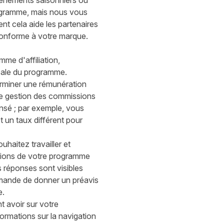
vénements saisonniers ou
rogramme, mais nous vous
t cela aide les partenaires
conforme à votre marque.
me d'affiliation,
bale du programme.
erminer une rémunération
de gestion des commissions
nsé ; par exemple, vous
 un taux différent pour
haitez travailler et
tions de votre programme
s réponses sont visibles
mmande de donner un préavis
e.
t avoir sur votre
ormations sur la navigation