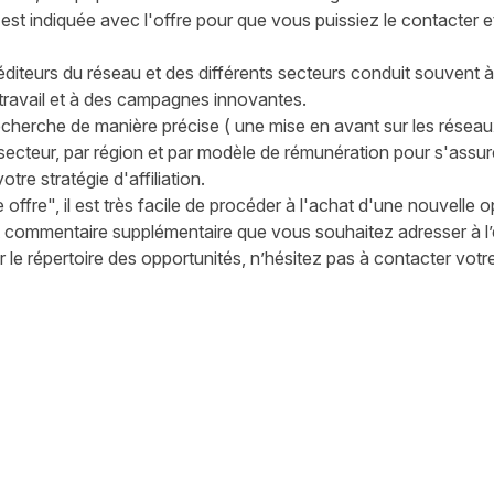
r est indiquée avec l'offre pour que vous puissiez le contacter
éditeurs du réseau et des différents secteurs conduit souvent à
travail et à des campagnes innovantes.
echerche de manière précise ( une mise en avant sur les réseau
secteur, par région et par modèle de rémunération pour s'assure
re stratégie d'affiliation.
ffre", il est très facile de procéder à l'achat d'une nouvelle 
 commentaire supplémentaire que vous souhaitez adresser à l’é
r le répertoire des opportunités, n’hésitez pas à contacter vo
witter
sur Facebook
ger sur LinkedIn