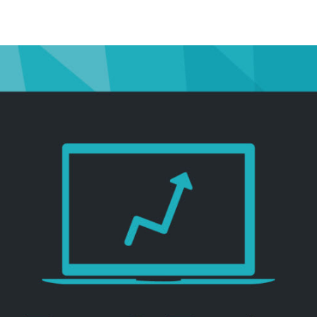
witter
sur Facebook
ger sur LinkedIn