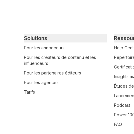
Primary footer navigation
Solutions
Ressou
Pour les annonceurs
Help Cent
Pour les créateurs de contenu et les
Répertoir
influenceurs
Certifica
Pour les partenaires éditeurs
Insights m
Pour les agences
Études de
Tarifs
Lancement
Podcast
Power 10
FAQ