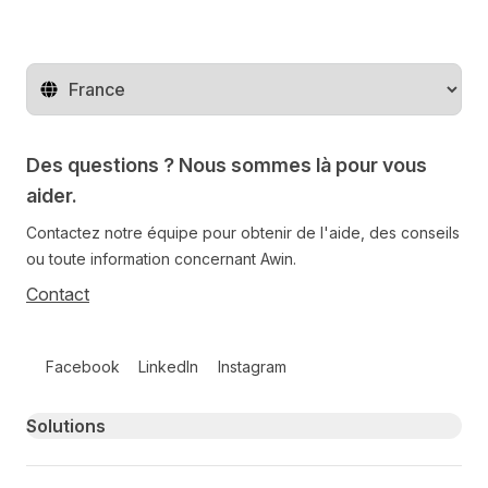
Changer de pays
Des questions ? Nous sommes là pour vous
aider.
Contactez notre équipe pour obtenir de l'aide, des conseils
ou toute information concernant Awin.
Contact
Follow us on social media
Facebook
LinkedIn
Instagram
Primary footer navigation
Solutions