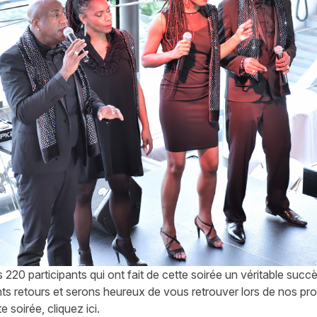
 220 participants qui ont fait de cette soirée un véritable succ
ts retours et serons heureux de vous retrouver lors de nos p
te soirée, cliquez
ici
.