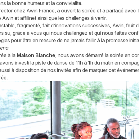
ns la bonne humeur et la convivialité.
ector chez Awin France, a ouvert la soirée et a partagé avec l
 Awin et affilinet ainsi que les challenges à venir.
able, fragmenté, fait d’innovations successives, Awin, fruit de 
s su, grâce à vous qui nous challengez et qui nous faites conf
es pour être en mesure de ne jamais faillir à la promesse initia
rena
rée à la
Maison Blanche
, nous avons démarré la soirée en c
avons investi la piste de danse de 11h à 1h du matin en compa
 aussi à disposition de nos invités afin de marquer cet événem
rée.