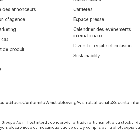
e des annonceurs
Carrières
tion d'agence
Espace presse
arketing
Calendrier des événements
internationaux
 cas
Diversité, équité et inclusion
 de produit
Sustainability
0
les éditeurs
Conformité
Whistleblowing
Avis relatif au site
Securite info
u Groupe Awin. Il est interdit de reproduire, traduire, transmettre ou stocke
n, électronique ou mécanique que ce soit, y compris par la photocopie ou l'