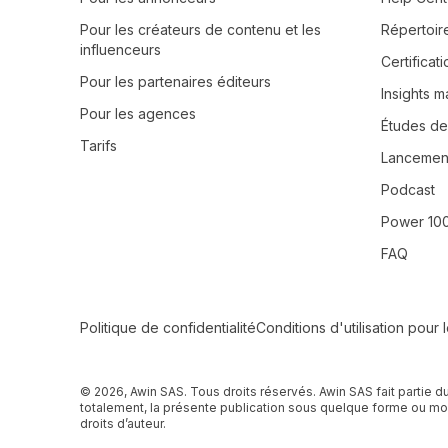
Pour les créateurs de contenu et les
Répertoir
influenceurs
Certifica
Pour les partenaires éditeurs
Insights m
Pour les agences
Études de
Tarifs
Lancement
Podcast
Power 10
FAQ
Secondary Footer Navigation
Politique de confidentialité
Conditions d'utilisation pour 
© 2026, Awin SAS. Tous droits réservés. Awin SAS fait partie d
totalement, la présente publication sous quelque forme ou moye
droits d’auteur.