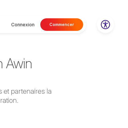
Connexion
Commencer
n Awin
 et partenaires la
oration.