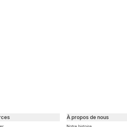
witter
sur Facebook
ger sur LinkedIn
rces
À propos de nous
er
Notre histoire