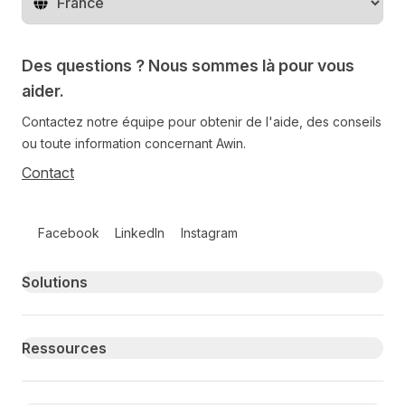
Changer de pays
Des questions ? Nous sommes là pour vous
aider.
Contactez notre équipe pour obtenir de l'aide, des conseils
ou toute information concernant Awin.
Contact
Follow us on social media
Facebook
LinkedIn
Instagram
Primary footer navigation
Solutions
Ressources