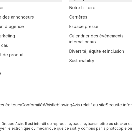
er
Notre histoire
e des annonceurs
Carrières
tion d'agence
Espace presse
arketing
Calendrier des événements
internationaux
 cas
Diversité, équité et inclusion
 de produit
Sustainability
0
les éditeurs
Conformité
Whistleblowing
Avis relatif au site
Securite info
u Groupe Awin. Il est interdit de reproduire, traduire, transmettre ou stocke
n, électronique ou mécanique que ce soit, y compris par la photocopie ou l'