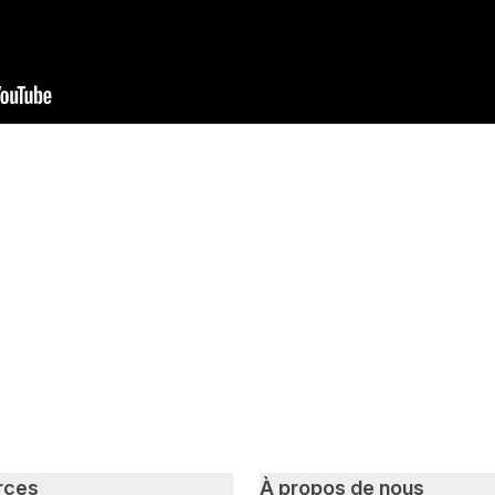
witter
sur Facebook
ger sur LinkedIn
rces
À propos de nous