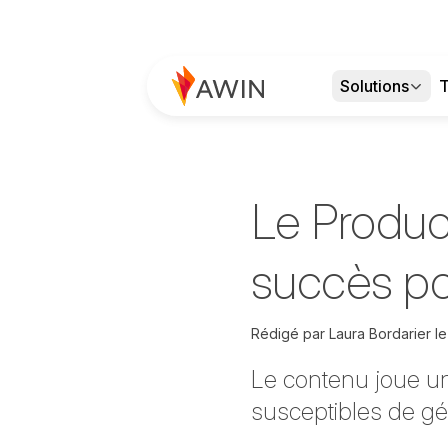
Solutions
T
Le Product
succès po
Rédigé par
Laura Bordarier
l
Le contenu joue un
susceptibles de gé