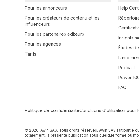
Pour les annonceurs
Help Cent
Pour les créateurs de contenu et les
Répertoir
influenceurs
Certifica
Pour les partenaires éditeurs
Insights m
Pour les agences
Études de
Tarifs
Lancement
Podcast
Power 10
FAQ
Secondary Footer Navigation
Politique de confidentialité
Conditions d'utilisation pour 
© 2026, Awin SAS. Tous droits réservés. Awin SAS fait partie d
totalement, la présente publication sous quelque forme ou moye