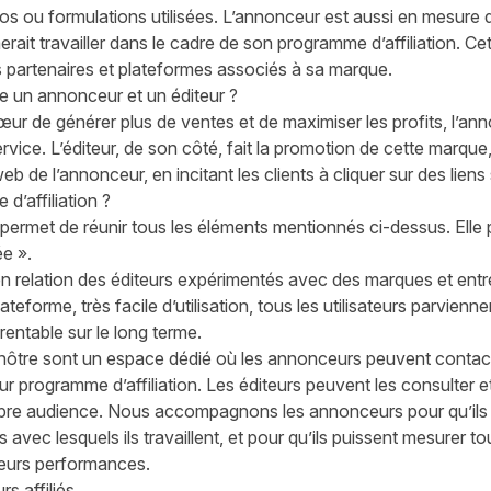
tos ou formulations utilisées. L’annonceur est aussi en mesure 
merait travailler dans le cadre de son programme d’affiliation. C
s partenaires et plateformes associés à sa marque.
re un annonceur et un éditeur ?
ur de générer plus de ventes et de maximiser les profits, l’ann
vice. L’éditeur, de son côté, fait la promotion de cette marque,
web de l’annonceur, en incitant les clients à cliquer sur des liens
d’affiliation ?
n permet de réunir tous les éléments mentionnés ci-dessus. Elle 
ée ».
 relation des éditeurs expérimentés avec des marques et entre
teforme, très facile d’utilisation, tous les utilisateurs parvien
rentable sur le long terme.
ôtre sont un espace dédié où les annonceurs peuvent contact
r programme d’affiliation. Les éditeurs peuvent les consulter 
propre audience. Nous accompagnons les annonceurs pour qu’ils 
s avec lesquels ils travaillent, et pour qu’ils puissent mesurer 
leurs performances.
rs affiliés