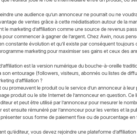
tteindre une audience qu’un annonceur ne pourrait ou ne voudrait
davantage de ventes grâce à cette médiatisation autour de la ma
t le marketing d’affiliation comme une source de revenus passiv
éjà pour commencer à gagner de l’argent. Chez Awin, nous pens
t en constante évolution et qu’il existe par conséquent toujours
n programme marketing pour maximiser ses gains et ceux des a
’affiliation est la version numérique du bouche-à-oreille tradit
 à son entourage (followers, visiteurs, abonnés ou listes de diffu
ting d’affiliation ?
u promeuvent le produit ou le service d’un annonceur à leur p
a page produit ou le site Internet de l’annonceur en question. Ce
’éditeur et peut être utilisé par l’annonceur pour mesurer le nomb
ur est ensuite rémunéré par l’annonceur pour les ventes et la pub
 présenter sous forme de paiement fixe ou de pourcentage en 
t qu’éditeur, vous devez rejoindre une plateforme d’affiliatio