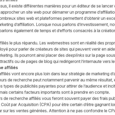
, il existe différentes manières pour un éditeur de se lancer 
ut approcher un site web pour démarrer un programme d’affiliati
ombreux sites web et plateformes permettent d’obtenir un excel
keting d’affiliation. Lorsque nous parlons d’investissement, n
arlons également de temps et d’efforts consacrés à la créatio
 affiliés le plus répandu. Les webmestres sont en réalité des prop
loyé pour parler de créateurs de sites qui peuvent venir en aid
rketing. Ils pourront ainsi placer des
deeplinks
sur la page sou
ttractifs ou de pages de blog qui redirigeront l’internaute vers 
 affiliés
iliés vont encore plus loin dans leur stratégie de marketing d’a
teurs de recherche peut notamment parvenir au même résultat,
types de publicités payantes pour attirer de l’audience et inci
, mais certains facteurs importants sont à prendre en compte.
rs de recherche affiliés vous feront souvent payer des frais pub
 Coût par Acquisition (CPA) pour être certain d’être gagnant l
 sur les ventes générées. Attention à ne pas confondre le CPA