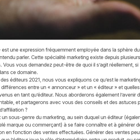
on » est une expression fréquemment employée dans la sphère d
tendu parler. Cette spécialité marketing existe depuis plusieur
. Vous vous demandez peut-être de quoi il s’agit réellement, si 
dans ce domaine.
n des éditeurs 2021, nous vous expliquons ce qu’est le marketing
 différences entre un « annonceur » et un « éditeur » et quelles
enus en tant qu’éditeur. Nous aborderons également l’avenir du 
rentable, et partagerons avec vous des conseils et des astuces p
affiliation ?
st un sous-genre du marketing, au sein duquel un éditeur (égalem
é marque ou commerçant) à se faire connaître et à générer des
ion en fonction des ventes effectuées. Générer des ventes peut 
r que
l’éditeur
joue le rôle d’intermédiaire entre un produit, ou s