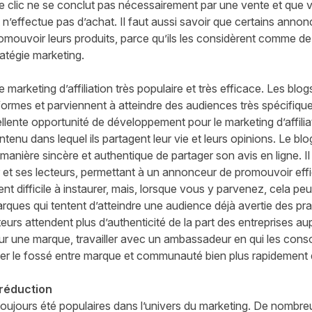
 le clic ne se conclut pas nécessairement par une vente et que 
nt n’effectue pas d’achat. Il faut aussi savoir que certains anno
omouvoir leurs produits, parce qu’ils les considèrent comme de
ratégie marketing.
 marketing d’affiliation très populaire et très efficace. Les bl
ormes et parviennent à atteindre des audiences très spécifiques
ellente opportunité de développement pour le marketing d’affilia
enu dans lequel ils partagent leur vie et leurs opinions. Le blo
nière sincère et authentique de partager son avis en ligne. Il 
r et ses lecteurs, permettant à un annonceur de promouvoir eff
t difficile à instaurer, mais, lorsque vous y parvenez, cela peut
arques qui tentent d’atteindre une audience déjà avertie des pr
rs attendent plus d’authenticité de la part des entreprises aup
our une marque, travailler avec un ambassadeur en qui les con
r le fossé entre marque et communauté bien plus rapidement q
 réduction
toujours été populaires dans l’univers du marketing. De nomb