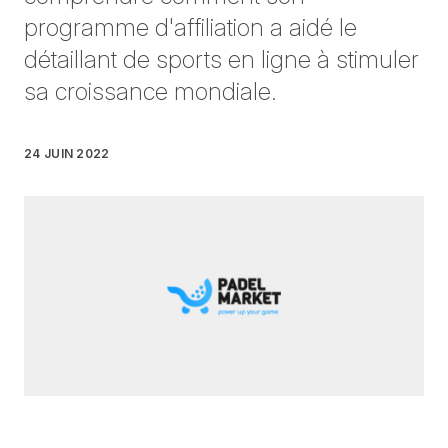
programme d'affiliation a aidé le
détaillant de sports en ligne à stimuler
sa croissance mondiale.
24 JUIN 2022
Rédigé par
Aimée Whalley
le
3 minutes de lecture