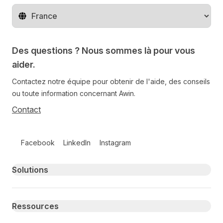
Changer de pays
Des questions ? Nous sommes là pour vous
aider.
Contactez notre équipe pour obtenir de l'aide, des conseils
ou toute information concernant Awin.
Contact
Follow us on social media
Facebook
LinkedIn
Instagram
Primary footer navigation
Solutions
Ressources