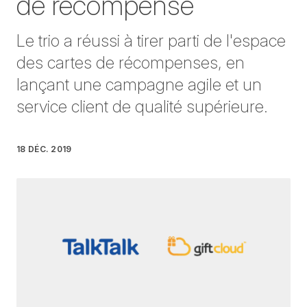
de récompense
Le trio a réussi à tirer parti de l'espace
des cartes de récompenses, en
lançant une campagne agile et un
service client de qualité supérieure.
18 DÉC. 2019
Rédigé par
Lee Metters
le
3 minutes de lecture