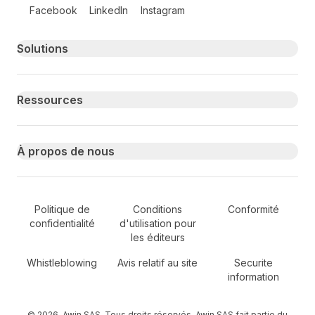
Follow us on social media
Facebook
LinkedIn
Instagram
Primary footer navigation
Solutions
Ressources
À propos de nous
Secondary Footer Navigation
Politique de
Conditions
Conformité
confidentialité
d'utilisation pour
les éditeurs
Whistleblowing
Avis relatif au site
Securite
information
© 2026, Awin SAS. Tous droits réservés. Awin SAS fait partie du