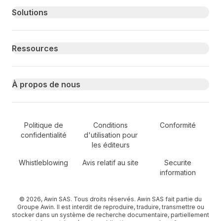
Primary footer navigation
Solutions
Ressources
À propos de nous
Secondary Footer Navigation
Politique de
Conditions
Conformité
confidentialité
d'utilisation pour
les éditeurs
Whistleblowing
Avis relatif au site
Securite
information
© 2026, Awin SAS. Tous droits réservés. Awin SAS fait partie du
Groupe Awin. Il est interdit de reproduire, traduire, transmettre ou
stocker dans un système de recherche documentaire, partiellement