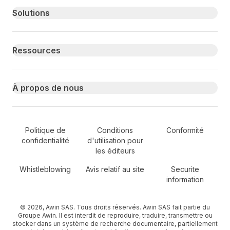
Primary footer navigation
Solutions
Ressources
À propos de nous
Secondary Footer Navigation
Politique de
Conditions
Conformité
confidentialité
d'utilisation pour
les éditeurs
Whistleblowing
Avis relatif au site
Securite
information
© 2026, Awin SAS. Tous droits réservés. Awin SAS fait partie du
Groupe Awin. Il est interdit de reproduire, traduire, transmettre ou
stocker dans un système de recherche documentaire, partiellement