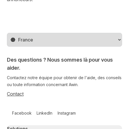
Changer de pays
Des questions ? Nous sommes là pour vous
aider.
Contactez notre équipe pour obtenir de l'aide, des conseils
ou toute information concernant Awin.
Contact
Follow us on social media
Facebook
LinkedIn
Instagram
Primary footer navigation
Solutions