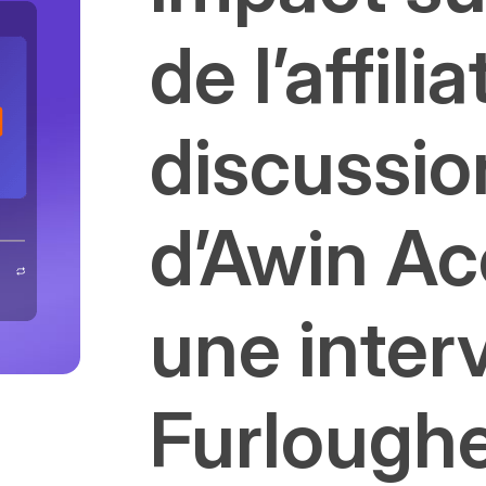
de l’affilia
discussio
d’Awin Ac
une inter
Furlough