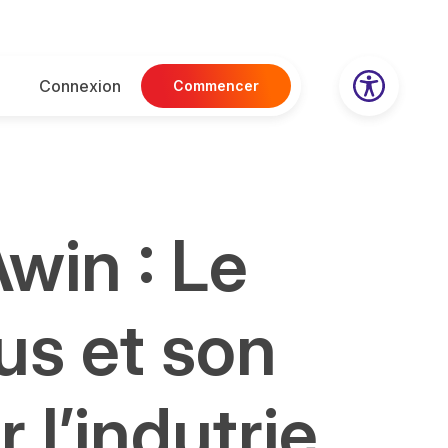
Connexion
Commencer
win : Le
us et son
 l’indutrie