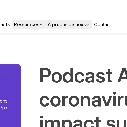
arifs
Ressources
À propos de nous
Contact
Podcast A
coronavir
tons
</p>
impact sur