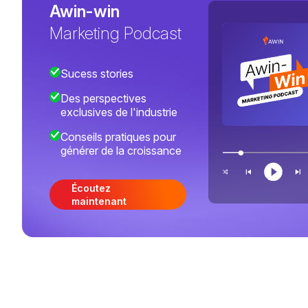
Awin-win
Marketing Podcast
Sucess stories
Des perspectives
exclusives de l'industrie
Conseils pratiques pour
générer de la croissance
Écoutez
maintenant