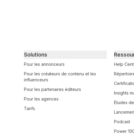
Primary footer navigation
Solutions
Ressou
Pour les annonceurs
Help Cent
Pour les créateurs de contenu et les
Répertoir
influenceurs
Certifica
Pour les partenaires éditeurs
Insights m
Pour les agences
Études de
Tarifs
Lancement
Podcast
Power 10