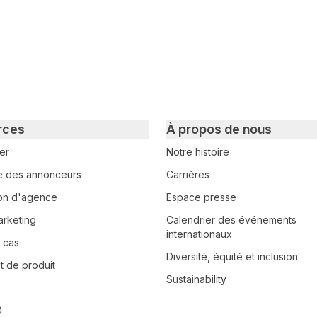
rces
À propos de nous
er
Notre histoire
e des annonceurs
Carrières
tion d'agence
Espace presse
arketing
Calendrier des événements
internationaux
 cas
Diversité, équité et inclusion
 de produit
Sustainability
0