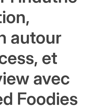
tion,
n autour
cess, et
view avec
ed Foodies