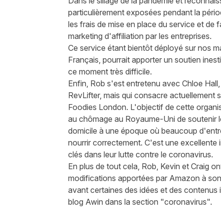
Dans le sillage de la pandémie et reconnaiss
particulièrement exposées pendant la pério
les frais de mise en place du service et de 
marketing d'affiliation par les entreprises.
Ce service étant bientôt déployé sur nos m
Français, pourrait apporter un soutien ines
ce moment très difficile.
Enfin, Rob s'est entretenu avec Chloe Hal
RevLifter, mais qui consacre actuellement se
Foodies London
. L'objectif de cette organ
au chômage au Royaume-Uni de soutenir les
domicile à une époque où beaucoup d'entre
nourrir correctement. C'est une excellente ini
clés dans leur lutte contre le coronavirus.
En plus de tout cela, Rob, Kevin et Craig on
modifications apportées par
Amazon
à son
avant certaines des idées et des contenus i
blog Awin dans la section "
coronavirus
".