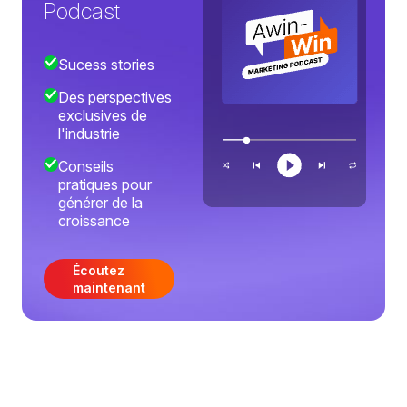
Podcast
Sucess stories
Des perspectives
exclusives de
l'industrie
Conseils
pratiques pour
générer de la
croissance
Écoutez
maintenant