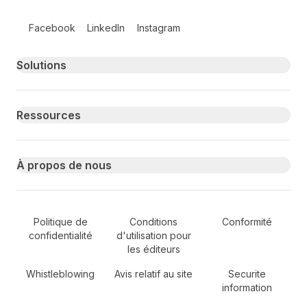
Follow us on social media
Facebook
LinkedIn
Instagram
Primary footer navigation
Solutions
Ressources
À propos de nous
Secondary Footer Navigation
Politique de
Conditions
Conformité
confidentialité
d'utilisation pour
les éditeurs
Whistleblowing
Avis relatif au site
Securite
information