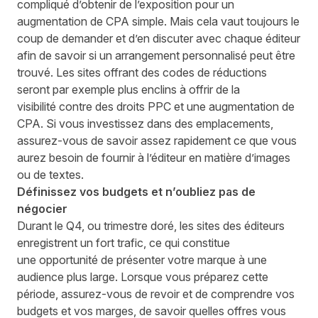
compliqué d’obtenir
de l’exposition
pour un
augmentation de CPA simple.
Mais c
ela vaut
toujours
le
coup de demander et d’en discuter avec chaque éditeur
afin de savoir si un arrangement
personnalisé
peut être
trouvé. Les sites offrant des codes de réductions
seront par exemple plus enclins à offrir
de la
visibilité
contre des droits PPC et une augmentation de
CPA. Si vous investissez dans des emplacements,
assurez-vous de savoir assez rapidement ce que
vous
a
ur
ez besoin de fournir à l’éditeur
en
matière
d’images
ou de textes.
D
éfinissez vos budgets et n’oubliez pas de
négocier
Durant le Q
4,
ou trimestre doré, les sites des éditeurs
enregistrent un fort trafic, ce qui constitue
une
opportunité
de présenter votre marque à une
audience plus large.
Lorsque vous préparez
cette
période, assurez-vous de revoir et de comprendre vos
budgets et vos marges, de savoir quelles offres vous