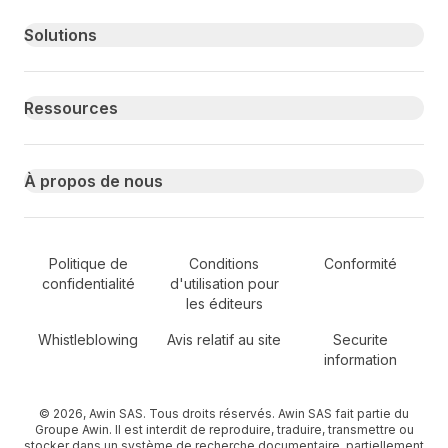
Primary footer navigation
Solutions
Ressources
À propos de nous
Secondary Footer Navigation
Politique de
Conditions
Conformité
confidentialité
d'utilisation pour
les éditeurs
Whistleblowing
Avis relatif au site
Securite
information
© 2026, Awin SAS. Tous droits réservés. Awin SAS fait partie du
Groupe Awin. Il est interdit de reproduire, traduire, transmettre ou
stocker dans un système de recherche documentaire, partiellement