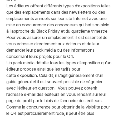
Les éditeurs offrent différents types d’expositions tel
le
s
que des
emplacements dans des newsletters ou des
emplacements annuels sur leur site
I
nternet
avec une
mise en concurrence des annonceurs qui bat son plein
à l’approche du Black Friday et du quatrième trimestre.
Pour vous assurer un emplacement, il est essentiel de
vous adresser directement aux éditeurs et de leur
demander leur pack média ou des informations
concernant leurs projets pour le Q4.
Un
pack média
détaille tous les types d
’exposition
qu’un
éditeur propose ainsi que les tarifs pour
cette
exposition
. Cela dit, il s’agit généralement d’un
guide général et il est souvent possible de négocier
avec l’éditeur en question.
Vous pouvez obtenir
l
’
adresse e-mail
des éditeurs
en vous rendant sur leur
page de profil
par le biais de l
’annuaire des éditeurs.
Comme la c
oncurrence
pour obtenir de l
a visibilité
pour
le Q4 est particulièrement rude,
il
peut être plus