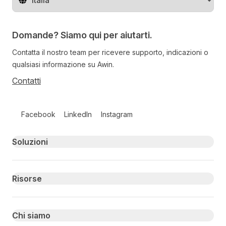
Cambia regione
Domande? Siamo qui per aiutarti.
Contatta il nostro team per ricevere supporto, indicazioni o
qualsiasi informazione su Awin.
Contatti
Follow us on social media
Facebook
LinkedIn
Instagram
Primary footer navigation
Soluzioni
Risorse
Chi siamo